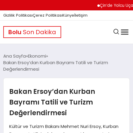
Çin’de Yolcu Uçağında 
Gizlilik Politikası
Çerez Politikası
Künye
İletişim
Bolu
Son Dakika
Ana Sayfa
Ekonomi
Bakan Ersoy’dan Kurban Bayramı Tatili ve Turizm
Değerlendirmesi
GÜNDEM
Bakan Ersoy’dan Kurban
DÜNYA
Bayramı Tatili ve Turizm
Değerlendirmesi
EĞITIM
Kültür ve Turizm Bakanı Mehmet Nuri Ersoy, Kurban