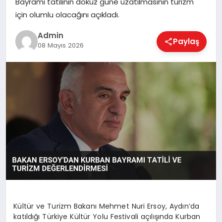
Bayramı tatilinin dokuz güne uzatılmasının turizm
EKONOMI
için olumlu olacağını açıkladı.
Admin
Paylaş
MAGAZIN
08 Mayıs 2026
SAĞLIK
SPOR
TEKNOLOJI
Kültür ve Turizm Bakanı Mehmet Nuri Ersoy, Aydın’da
katıldığı Türkiye Kültür Yolu Festivali açılışında Kurban