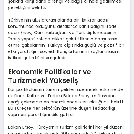
şoklara karşı daha dirençli ve bağışıklı hale getirilmesi
gerektiğini belirtti.
Türkiye’nin uluslararası alanda bir “istikrar adası”
konumunda olduğunu defalarca kanıtladığını ifade
eden Ersoy, Cumhurbaşkanı ve Türk diplomasisinin
“barış yapıcı” rolüne dikkat çekti. Ülkenin barışı tesis
etme çabalarının, Türkiye algısında güçlü ve pozitif bir
etki yarattığını söyledi. Barış ortamının sağlanmasının
istikrar getirdiğini vurguladı.
Ekonomik Politikalar ve
Turizmdeki Yükseliş
Kur politikalarının turizm gelirleri üzerindeki etkisine de
değinen Kültür ve Turizm Bakanı Ersoy, enflasyonu
aşağı çekmenin en önemli öncelikleri olduğunu belirtti.
Bu süreçte her sektörün üzerine düşen fedakarlığı
yapması gerektiğini dile getirdi.
Bakan Ersoy, Türkiye’nin turizm gelirlerini her yıl düzenli
olarak artırdığını aktardı. 2017 sonunda 32 milyar dolar