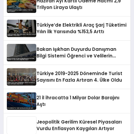
Haziran Ayı Kartlı Ödeme Hacmi 2,9
Trilyon Liraya Ulaştı
Türkiye’de Elektrikli Araç Şarj Tüketimi
Yılın İlk Yarısında %153,5 Arttı
Bakan Işıkhan Duyurdu Danışman
Bilgi Sistemi Öğrenci ve Velilerin
Erişimine Açıldı
Türkiye 2019-2025 Döneminde Turist
Sayısını En Fazla Artıran 4. Ülke Oldu
21 İl İhracatta 1 Milyar Dolar Barajını
Aştı
Jeopolitik Gerilim Küresel Piyasaları
Vurdu Enflasyon Kaygıları Artıyor