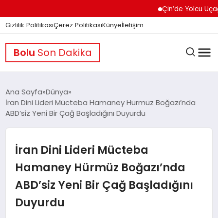
Çin’de Yolcu Uçağında 
Gizlilik Politikası
Çerez Politikası
Künye
İletişim
Bolu
Son Dakika
Ana Sayfa
Dünya
İran Dini Lideri Mücteba Hamaney Hürmüz Boğazı’nda
ABD’siz Yeni Bir Çağ Başladığını Duyurdu
GÜNDEM
İran Dini Lideri Mücteba
DÜNYA
Hamaney Hürmüz Boğazı’nda
ABD’siz Yeni Bir Çağ Başladığını
EĞITIM
Duyurdu