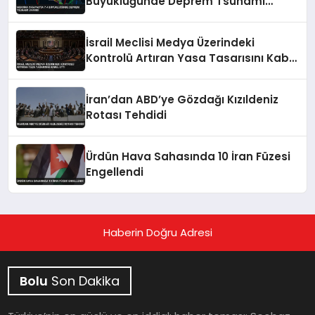
Büyüklüğünde Deprem Tsunami
Uyarısı
İsrail Meclisi Medya Üzerindeki
Kontrolü Artıran Yasa Tasarısını Kabul
Etti
İran’dan ABD’ye Gözdağı Kızıldeniz
Rotası Tehdidi
Ürdün Hava Sahasında 10 İran Füzesi
Engellendi
Haberin Doğru Adresi
Bolu
Son Dakika