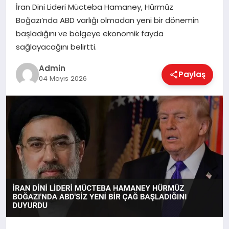
İran Dini Lideri Mücteba Hamaney, Hürmüz
EKONOMI
Boğazı’nda ABD varlığı olmadan yeni bir dönemin
başladığını ve bölgeye ekonomik fayda
MAGAZIN
sağlayacağını belirtti.
Admin
Paylaş
04 Mayıs 2026
SAĞLIK
SPOR
TEKNOLOJI