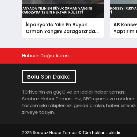
İspanya’da Yılın En Büyük
AB Konsey
Orman Yangını Zaragoza’da
Yaptırım 
12 Bin Hektarı Kül Etti
Haberin Doğru Adresi
Bolu
Son Dakika
Türkiye’nin en güçlü ve en iddialı haber teması:
Seobaz Haber Teması. Hız, SEO uyumu ve modern
tasarımıyla rakiplerinizi geride bırakın, haber sitenizi
zirveye taşıyın.
2025 Seobaz Haber Teması © Tüm hakları saklıdır.