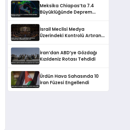
Meksika Chiapas’ta 7.4
Büyüklüğünde Deprem
Tsunami Uyarısı
İsrail Meclisi Medya
Üzerindeki Kontrolü Artıran
Yasa Tasarısını Kabul Etti
İran’dan ABD’ye Gözdağı
Kızıldeniz Rotası Tehdidi
Ürdün Hava Sahasında 10
İran Füzesi Engellendi