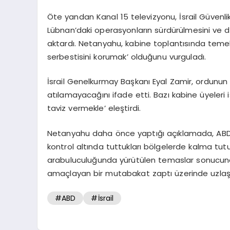
Öte yandan Kanal 15 televizyonu, İsrail Güvenl
Lübnan’daki operasyonların sürdürülmesini ve da
aktardı. Netanyahu, kabine toplantısında temel
serbestisini korumak’ olduğunu vurguladı.
İsrail Genelkurmay Başkanı Eyal Zamir, ordunun s
atılamayacağını ifade etti. Bazı kabine üyeleri
taviz vermekle’ eleştirdi.
Netanyahu daha önce yaptığı açıklamada, ABD-İ
kontrol altında tuttukları bölgelerde kalma tutu
arabuluculuğunda yürütülen temaslar sonucunda 
amaçlayan bir mutabakat zaptı üzerinde uzlaşı
#ABD
#İsrail