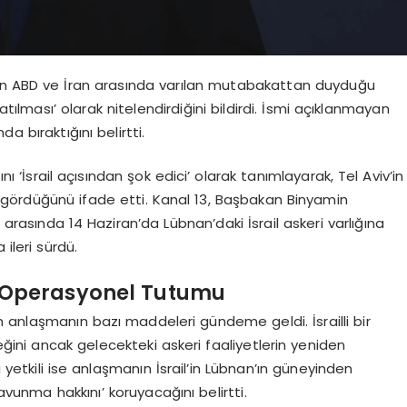
minin ABD ve İran arasında varılan mutabakattan duyduğu
atılması’ olarak nitelendirdiğini bildirdi. İsmi açıklanmayan
da bıraktığını belirtti.
nı ‘İsrail açısından şok edici’ olarak tanımlayarak, Tel Aviv’in
ngördüğünü ifade etti. Kanal 13, Başbakan Binyamin
asında 14 Haziran’da Lübnan’daki İsrail askeri varlığına
 ileri sürdü.
ve Operasyonel Tutumu
 anlaşmanın bazı maddeleri gündeme geldi. İsrailli bir
eğini ancak gelecekteki askeri faaliyetlerin yeniden
i yetkili ise anlaşmanın İsrail’in Lübnan’ın güneyinden
savunma hakkını’ koruyacağını belirtti.