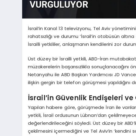
İsrail’in Kanal 13 televizyonu, Tel Aviv yöneti
rahatsızlığı ve durumu ‘İsrail’in otobüsün altına 
İsrailli yetkililer, anlaşmanın kendilerini zor durum
Üst düzey bir İsrailli yetkili, ABD-İran mutabakatı
müzakerelerin başarısızlıkla sonuçlanacağını ö
Netanyahu ile ABD Başkan Yardımcısı JD Vance ar
ilişkin gergin bir telefon görüşmesi yapıldığını da
İsrail’in Güvenlik Endişeleri 
Yapılan habere göre, görüşmede İran ile varılan
yetkili, İsrail ordusunun Lübnan’dan çekilmeyec
değerlendirileceğini söyledi. Üst düzey bir ABD’l
çekilmesini içermediğini ve Tel Aviv’in ‘kendini 