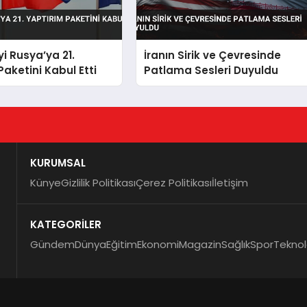
i Rusya’ya 21.
İranın Sirik ve Çevresinde
Paketini Kabul Etti
Patlama Sesleri Duyuldu
KURUMSAL
Künye
Gizlilik Politikası
Çerez Politikası
İletişim
KATEGORİLER
Gündem
Dünya
Eğitim
Ekonomi
Magazin
Sağlık
Spor
Teknol