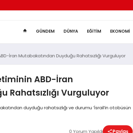
GÜNDEM
DÜNYA
EĞITIM
EKONOMI
in ABD-İran Mutabakatından Duyduğu Rahatsızlığı Vurguluyor
netiminin ABD-İran
 Rahatsızlığı Vurguluyor
bakatından duyduğu rahatsızlığı ve durumu ‘İsrail’in otobüsün
0 Yorum Yapıldı
Paylaş