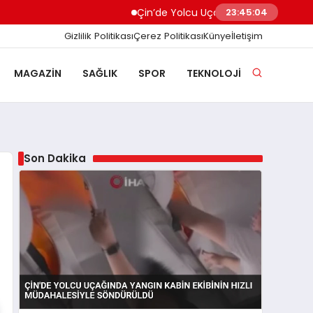
Çin’de Yolcu Uçağında Yangın Kabin Ekibini
23:45:05
Gizlilik Politikası
Çerez Politikası
Künye
İletişim
MAGAZIN
SAĞLIK
SPOR
TEKNOLOJI
Son Dakika