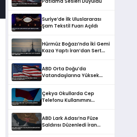
Patlama Sesleri Duyuldu
Suriye’de İlk Uluslararası
Şam Tekstil Fuarı Açıldı
Hürmüz Boğazı’nda İki Gemi
Kaza Yaptı İran’dan Sert
Açıklama
ABD Orta Doğu’da
Vatandaşlarına Yüksek
Seyahat Uyarısı Yaptı
Çekya Okullarda Cep
Telefonu Kullanımını
Yasaklıyor
ABD Lark Adası’na Füze
Saldırısı Düzenledi İran
Basını Duyurdu