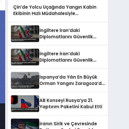
Çin’de Yolcu Uçağında Yangın Kabin
Ekibinin Hızlı Müdahalesiyle
Söndürüldü
İngiltere İran’daki
Diplomatlarını Güvenlik
Gerekçesiyle Geri Çekti
İngiltere İran’daki
Diplomatlarını Güvenlik
Nedeniyle Geri Çekti
İspanya’da Yılın En Büyük
Orman Yangını Zaragoza’da
12 Bin Hektarı Kül Etti
AB Konseyi Rusya’ya 21.
Yaptırım Paketini Kabul Etti
İranın Sirik ve Çevresinde