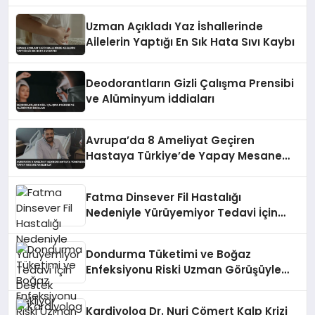
Uzman Açıkladı Yaz İshallerinde
Ailelerin Yaptığı En Sık Hata Sıvı Kaybı
Deodorantların Gizli Çalışma Prensibi
ve Alüminyum İddiaları
Avrupa’da 8 Ameliyat Geçiren
Hastaya Türkiye’de Yapay Mesane
Nakledildi
Fatma Dinsever Fil Hastalığı
Nedeniyle Yürüyemiyor Tedavi İçin
Destek Bekliyor
Dondurma Tüketimi ve Boğaz
Enfeksiyonu Riski Uzman Görüşüyle
Açıklanıyor
Kardiyolog Dr. Nuri Cömert Kalp Krizi