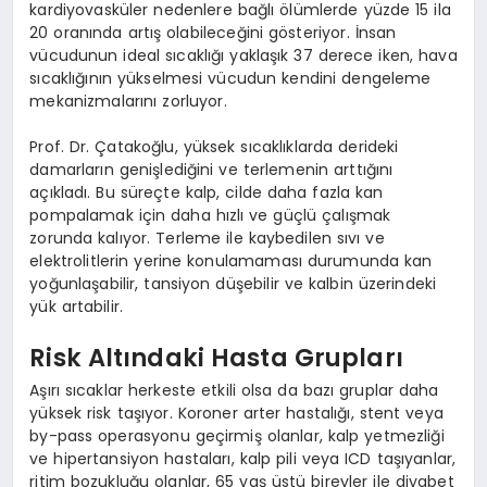
kardiyovasküler nedenlere bağlı ölümlerde yüzde 15 ila
20 oranında artış olabileceğini gösteriyor. İnsan
vücudunun ideal sıcaklığı yaklaşık 37 derece iken, hava
sıcaklığının yükselmesi vücudun kendini dengeleme
mekanizmalarını zorluyor.
Prof. Dr. Çatakoğlu, yüksek sıcaklıklarda derideki
damarların genişlediğini ve terlemenin arttığını
açıkladı. Bu süreçte kalp, cilde daha fazla kan
pompalamak için daha hızlı ve güçlü çalışmak
zorunda kalıyor. Terleme ile kaybedilen sıvı ve
elektrolitlerin yerine konulamaması durumunda kan
yoğunlaşabilir, tansiyon düşebilir ve kalbin üzerindeki
yük artabilir.
Risk Altındaki Hasta Grupları
Aşırı sıcaklar herkeste etkili olsa da bazı gruplar daha
yüksek risk taşıyor. Koroner arter hastalığı, stent veya
by-pass operasyonu geçirmiş olanlar, kalp yetmezliği
ve hipertansiyon hastaları, kalp pili veya ICD taşıyanlar,
ritim bozukluğu olanlar, 65 yaş üstü bireyler ile diyabet