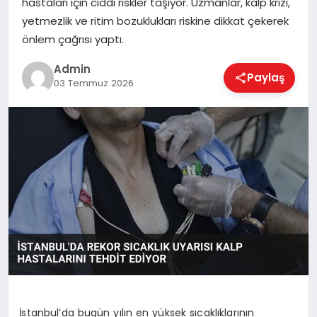
hastaları için ciddi riskler taşıyor. Uzmanlar, kalp krizi,
EKONOMI
yetmezlik ve ritim bozuklukları riskine dikkat çekerek
önlem çağrısı yaptı.
MAGAZIN
Admin
Paylaş
03 Temmuz 2026
SAĞLIK
SPOR
TEKNOLOJI
İstanbul’da bugün yılın en yüksek sıcaklıklarının