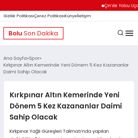
Çin’de Yolcu Uçağında 
Gizlilik Politikası
Çerez Politikası
Künye
İletişim
Bolu
Son Dakika
Ana Sayfa
Spor
Kırkpınar Altın Kemerinde Yeni Dönem 5 Kez Kazananlar
Daimi Sahip Olacak
GÜNDEM
Kırkpınar Altın Kemerinde Yeni
DÜNYA
Dönem 5 Kez Kazananlar Daimi
Sahip Olacak
EĞITIM
Kırkpınar Yağlı Güreşleri Talimatı’nda yapılan