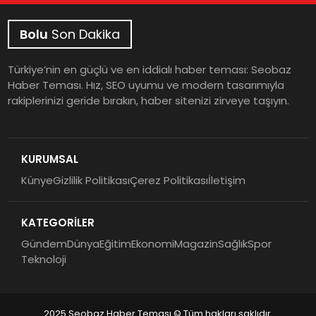
Bolu
Son Dakika
Türkiye’nin en güçlü ve en iddialı haber teması: Seobaz
Haber Teması. Hız, SEO uyumu ve modern tasarımıyla
rakiplerinizi geride bırakın, haber sitenizi zirveye taşıyın.
KURUMSAL
Künye
Gizlilik Politikası
Çerez Politikası
İletişim
KATEGORİLER
Gündem
Dünya
Eğitim
Ekonomi
Magazin
Sağlık
Spor
Teknoloji
2025 Seobaz Haber Teması © Tüm hakları saklıdır.