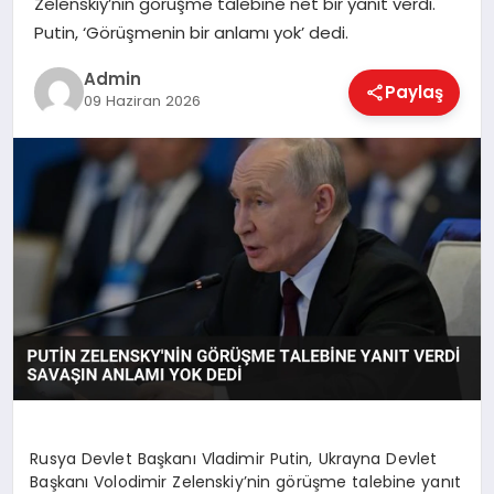
Zelenskiy’nin görüşme talebine net bir yanıt verdi.
EKONOMI
Putin, ‘Görüşmenin bir anlamı yok’ dedi.
Admin
Paylaş
MAGAZIN
09 Haziran 2026
SAĞLIK
SPOR
TEKNOLOJI
Rusya Devlet Başkanı Vladimir Putin, Ukrayna Devlet
Başkanı Volodimir Zelenskiy’nin görüşme talebine yanıt