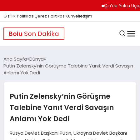
Çin’de Yolcu Uçağında 
Gizlilik Politikası
Çerez Politikası
Künye
İletişim
Bolu
Son Dakika
Ana Sayfa
Dünya
Putin Zelensky’nin Görüşme Talebine Yanıt Verdi Savaşın
Anlamı Yok Dedi
GÜNDEM
Putin Zelensky’nin Görüşme
DÜNYA
Talebine Yanıt Verdi Savaşın
Anlamı Yok Dedi
EĞITIM
Rusya Devlet Başkanı Putin, Ukrayna Devlet Başkanı