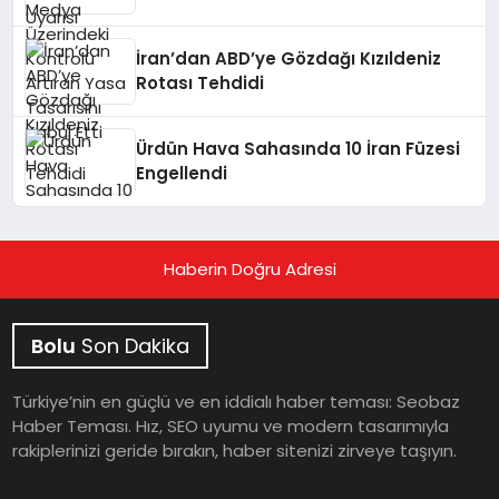
Etti
İran’dan ABD’ye Gözdağı Kızıldeniz
Rotası Tehdidi
Ürdün Hava Sahasında 10 İran Füzesi
Engellendi
Haberin Doğru Adresi
Bolu
Son Dakika
Türkiye’nin en güçlü ve en iddialı haber teması: Seobaz
Haber Teması. Hız, SEO uyumu ve modern tasarımıyla
rakiplerinizi geride bırakın, haber sitenizi zirveye taşıyın.