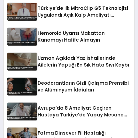
Türkiye’de İlk MitraClip G5 Teknolojisi
Uygulandı Açık Kalp Ameliyatı
Olamayanlara Umut Oldu
Hemoroid Uyarısı Makattan
Kanamayı Hafife Almayın
Uzman Açıkladı Yaz İshallerinde
Ailelerin Yaptığı En Sık Hata Sıvı Kaybı
Deodorantların Gizli Çalışma Prensibi
ve Alüminyum İddiaları
Avrupa’da 8 Ameliyat Geçiren
Hastaya Türkiye’de Yapay Mesane
Nakledildi
Fatma Dinsever Fil Hastalığı