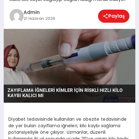
EKONOMI
Admin
Paylaş
21 Haziran 2026
MAGAZIN
SAĞLIK
SPOR
TEKNOLOJI
Diyabet tedavisinde kullanılan ve obezite tedavisinde
de yer bulan zayıflama iğneleri, kilo kaybı sağlama
potansiyeliyle öne çıkıyor. Uzmanlar, düzenli
kullanımda iki yıl sonunda yüzde 20’ye varan kilo kaybı