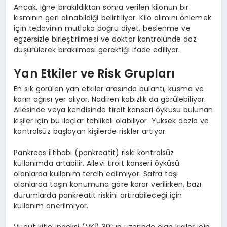
Ancak, iğne bırakıldıktan sonra verilen kilonun bir
kısmının geri alınabildiği belirtiliyor. Kilo alımını önlemek
için tedavinin mutlaka doğru diyet, beslenme ve
egzersizle birleştirilmesi ve doktor kontrolünde doz
düşürülerek bırakılması gerektiği ifade ediliyor.
Yan Etkiler ve Risk Grupları
En sık görülen yan etkiler arasında bulantı, kusma ve
karın ağrısı yer alıyor. Nadiren kabızlık da görülebiliyor.
Ailesinde veya kendisinde tiroit kanseri öyküsü bulunan
kişiler için bu ilaçlar tehlikeli olabiliyor. Yüksek dozla ve
kontrolsüz başlayan kişilerde riskler artıyor.
Pankreas iltihabı (pankreatit) riski kontrolsüz
kullanımda artabilir. Ailevi tiroit kanseri öyküsü
olanlarda kullanım tercih edilmiyor. Safra taşı
olanlarda taşın konumuna göre karar verilirken, bazı
durumlarda pankreatit riskini artırabileceği için
kullanım önerilmiyor.
Vücut kitle indeksi (VKİ) 30’un üzerinde olan kişiler için