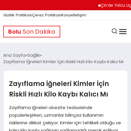
Çin’de Yolcu Uçağında
Gizlilik Politikası
Çerez Politikası
Künye
İletişim
Bolu
Son Dakika
Ana Sayfa
Sağlık
Zayıflama İğneleri Kimler İçin Riskli Hızlı Kilo Kaybı Kalıcı Mı
GÜNDEM
Zayıflama İğneleri Kimler İçin
DÜNYA
Riskli Hızlı Kilo Kaybı Kalıcı Mı
Zayıflama iğneleri obezite tedavisinde
EĞITIM
popülerleşirken, uzmanlar bilinçsiz kullanımın
risklerine dikkat çekiyor. Kimler için tehlikeli olduğu ve
kalıcı kilo kaybı sağlayıp sağlamadığı merak ediliyor.