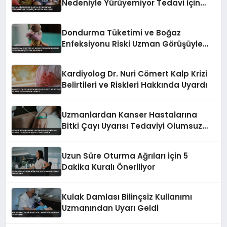
Nedeniyle Yürüyemiyor Tedavi İçin
Destek Bekliyor
Dondurma Tüketimi ve Boğaz
Enfeksiyonu Riski Uzman Görüşüyle
Açıklanıyor
Kardiyolog Dr. Nuri Cömert Kalp Krizi
Belirtileri ve Riskleri Hakkında Uyardı
Uzmanlardan Kanser Hastalarına
Bitki Çayı Uyarısı Tedaviyi Olumsuz
Etkileyebilir
Uzun Süre Oturma Ağrıları İçin 5
Dakika Kuralı Öneriliyor
Kulak Damlası Bilinçsiz Kullanımı
Uzmanından Uyarı Geldi