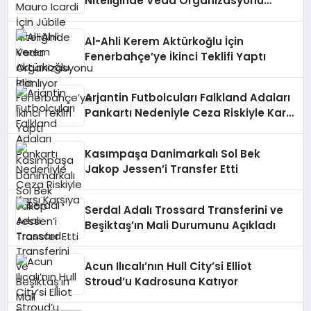
Niteliğinde Veda Organizasyonu
Planlıyor
Al-Ahli Kerem Aktürkoğlu İçin
Fenerbahçe’ye İkinci Teklifi Yaptı
Arjantin Futbolcuları Falkland Adaları
Pankartı Nedeniyle Ceza Riskiyle Karşı
Karşıya
Kasımpaşa Danimarkalı Sol Bek
Jakop Jessen’i Transfer Etti
Serdal Adalı Trossard Transferini ve
Beşiktaş’ın Mali Durumunu Açıkladı
Acun Ilıcalı’nın Hull City’si Elliot
Stroud’u Kadrosuna Katıyor