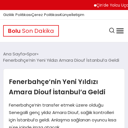
Çin’de Yolcu Uçağında 
Gizlilik Politikası
Çerez Politikası
Künye
İletişim
Bolu
Son Dakika
Ana Sayfa
Spor
Fenerbahçe’nin Yeni Yıldızı Amara Diouf İstanbul’a Geldi
GÜNDEM
Fenerbahçe’nin Yeni Yıldızı
DÜNYA
Amara Diouf İstanbul’a Geldi
Fenerbahçe’nin transfer etmek üzere olduğu
EĞITIM
Senegalli genç yıldız Amara Diouf, sağlık kontrolleri
için İstanbul’a geldi. Anlaşma sağlanan oyuncu kısa
süre içinde imza atacak.