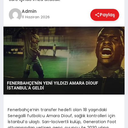
EKONOMI
Admin
Paylaş
11 Haziran 2026
MAGAZIN
SAĞLIK
SPOR
TEKNOLOJI
Fenerbahçe’nin transfer hedefi olan 18 yaşındaki
Senegalli futbolcu Amara Diouf, sağlık kontrolleri için
İstanbul’a ulaştı. Sarı-lacivertli kulüp, Generation Foot
altyapısından yetişen genç oyuncu ile 2030 yılına