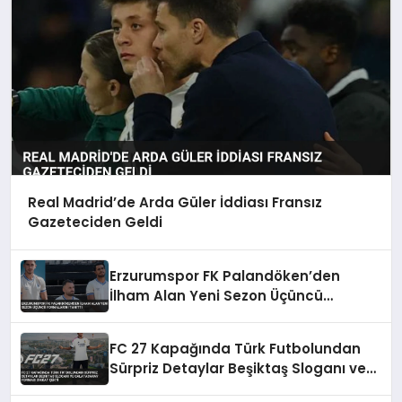
Real Madrid’de Arda Güler İddiası Fransız
Gazeteciden Geldi
Erzurumspor FK Palandöken’den
İlham Alan Yeni Sezon Üçüncü
Formalarını Tanıttı
FC 27 Kapağında Türk Futbolundan
Sürpriz Detaylar Beşiktaş Sloganı ve
Galatasaray Forması Dikkat Çekti