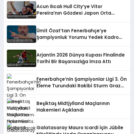
Acun Ilıcalı Hull City’ye Vitor
Pereira’nın Gözdesi Japon Orta
Sahayı Transfer Ediyor
Ümit Özat’tan Fenerbahçe’ye
Şampiyonluk Yorumu Yedek Kadro
Önerisiyle Dikkat Çekti
Arjantin 2026 Dünya Kupası Finalinde
Tarihi Bir Başarısızlığa İmza Attı
Fenerbahçe’nin Şampiyonlar Ligi 3. Ön
Eleme Turundaki Rakibi Sturm Graz
Hearts Galibi Olacak
Beşiktaş Midtjylland Maçlarının
Hakemleri Açıklandı
Galatasaray Mauro Icardi İçin Jübile