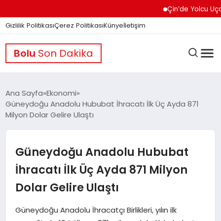
Çin’de Yolcu Uçağında 
Gizlilik Politikası
Çerez Politikası
Künye
İletişim
Bolu
Son Dakika
Ana Sayfa
Ekonomi
Güneydoğu Anadolu Hububat İhracatı İlk Üç Ayda 871
Milyon Dolar Gelire Ulaştı
GÜNDEM
Güneydoğu Anadolu Hububat
DÜNYA
İhracatı İlk Üç Ayda 871 Milyon
Dolar Gelire Ulaştı
EĞITIM
Güneydoğu Anadolu İhracatçı Birlikleri, yılın ilk