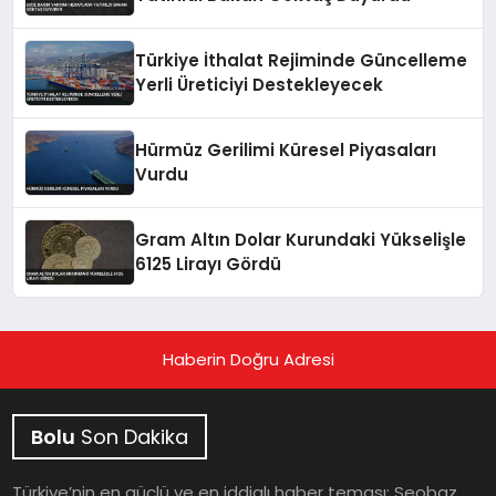
Türkiye İthalat Rejiminde Güncelleme
Yerli Üreticiyi Destekleyecek
Hürmüz Gerilimi Küresel Piyasaları
Vurdu
Gram Altın Dolar Kurundaki Yükselişle
6125 Lirayı Gördü
Haberin Doğru Adresi
Bolu
Son Dakika
Türkiye’nin en güçlü ve en iddialı haber teması: Seobaz