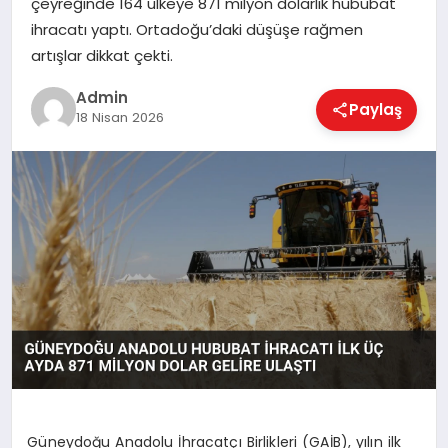
çeyreğinde 164 ülkeye 871 milyon dolarlık hububat
EKONOMI
ihracatı yaptı. Ortadoğu’daki düşüşe rağmen
artışlar dikkat çekti.
MAGAZIN
Admin
Paylaş
18 Nisan 2026
SAĞLIK
SPOR
TEKNOLOJI
Güneydoğu Anadolu İhracatçı Birlikleri (GAİB), yılın ilk