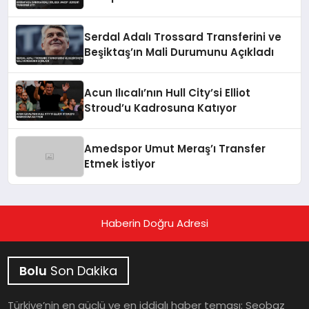
Serdal Adalı Trossard Transferini ve
Beşiktaş’ın Mali Durumunu Açıkladı
Acun Ilıcalı’nın Hull City’si Elliot
Stroud’u Kadrosuna Katıyor
Amedspor Umut Meraş’ı Transfer
Etmek İstiyor
Haberin Doğru Adresi
Bolu
Son Dakika
Türkiye’nin en güçlü ve en iddialı haber teması: Seobaz