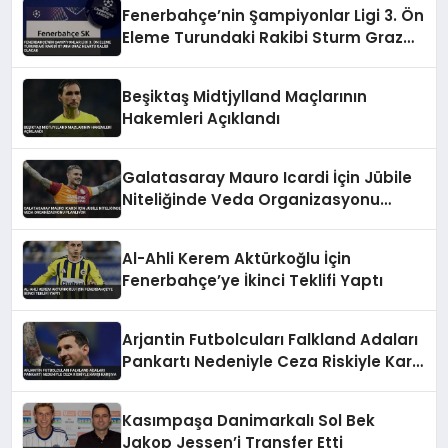
Fenerbahçe’nin Şampiyonlar Ligi 3. Ön
Eleme Turundaki Rakibi Sturm Graz
Hearts Galibi Olacak
Beşiktaş Midtjylland Maçlarının
Hakemleri Açıklandı
Galatasaray Mauro Icardi İçin Jübile
Niteliğinde Veda Organizasyonu
Planlıyor
Al-Ahli Kerem Aktürkoğlu İçin
Fenerbahçe’ye İkinci Teklifi Yaptı
Arjantin Futbolcuları Falkland Adaları
Pankartı Nedeniyle Ceza Riskiyle Karşı
Karşıya
Kasımpaşa Danimarkalı Sol Bek
Jakop Jessen’i Transfer Etti