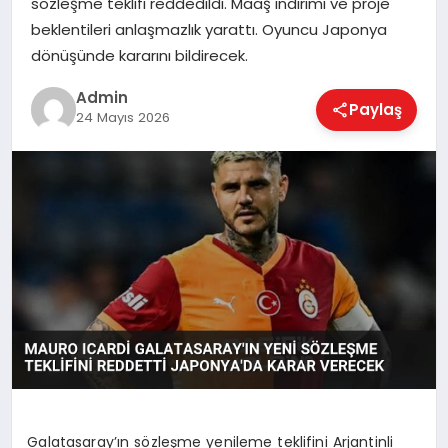
sözleşme teklifi reddedildi. Maaş indirimi ve proje
EKONOMI
beklentileri anlaşmazlık yarattı. Oyuncu Japonya
dönüşünde kararını bildirecek.
MAGAZIN
Admin
Paylaş
24 Mayıs 2026
SAĞLIK
SPOR
TEKNOLOJI
Galatasaray’ın sözleşme yenileme teklifini Arjantinli