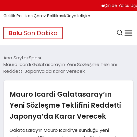
Çin’de Yolcu Uçağında
Gizlilik Politikası
Çerez Politikası
Künye
İletişim
Bolu
Son Dakika
Ana Sayfa
Spor
Mauro Icardi Galatasaray’ın Yeni Sözleşme Teklifini
Reddetti Japonya’da Karar Verecek
GÜNDEM
Mauro Icardi Galatasaray’ın
DÜNYA
Yeni Sözleşme Teklifini Reddetti
Japonya’da Karar Verecek
EĞITIM
Galatasaray’ın Mauro Icardi’ye sunduğu yeni