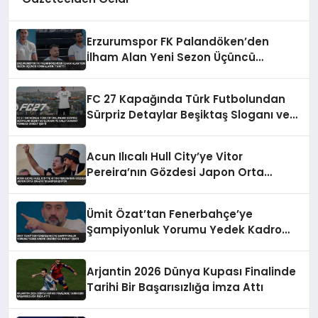
Erzurumspor FK Palandöken’den
İlham Alan Yeni Sezon Üçüncü
Formalarını Tanıttı
FC 27 Kapağında Türk Futbolundan
Sürpriz Detaylar Beşiktaş Sloganı ve
Galatasaray Forması Dikkat Çekti
Acun Ilıcalı Hull City’ye Vitor
Pereira’nın Gözdesi Japon Orta
Sahayı Transfer Ediyor
Ümit Özat’tan Fenerbahçe’ye
Şampiyonluk Yorumu Yedek Kadro
Önerisiyle Dikkat Çekti
Arjantin 2026 Dünya Kupası Finalinde
Tarihi Bir Başarısızlığa İmza Attı