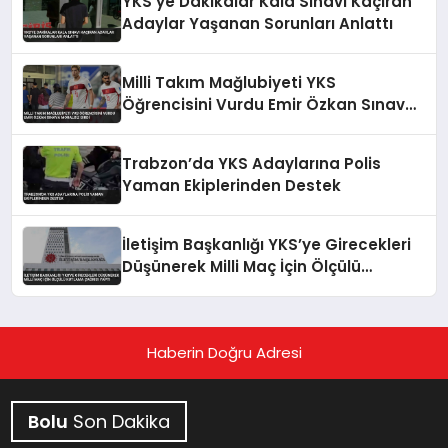
YKS’ye Dakikalar Kala Sınavı Kaçıran
Adaylar Yaşanan Sorunları Anlattı
Milli Takım Mağlubiyeti YKS
Öğrencisini Vurdu Emir Özkan Sınava
Moralsiz Girdi
Trabzon’da YKS Adaylarına Polis
Yaman Ekiplerinden Destek
İletişim Başkanlığı YKS’ye Girecekleri
Düşünerek Milli Maç İçin Ölçülü
Kutlama Çağrısı Yaptı
Haberin Doğru Adresi
Bolu
Son Dakika