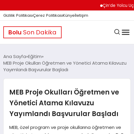
Çin’de Yolcu Uçağınd
Gizlilik Politikası
Çerez Politikası
Künye
İletişim
Bolu
Son Dakika
Ana Sayfa
Eğitim
MEB Proje Okulları Öğretmen ve Yönetici Atama Kılavuzu
Yayımlandı Başvurular Başladı
GÜNDEM
MEB Proje Okulları Öğretmen ve
DÜNYA
Yönetici Atama Kılavuzu
Yayımlandı Başvurular Başladı
EĞITIM
MEB, özel program ve proje okullarına öğretmen ve