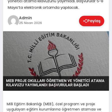
yönetici atama kılavuzunu yayımladı. Başvurular 5-8
EKONOMI
Mayıs’ta elektronik ortamda yapılacak.
Admin
Paylaş
MAGAZIN
25 Nisan 2026
SAĞLIK
SPOR
TEKNOLOJI
Milli Eğitim Bakanlığı (MEB), özel program ve proje
uygulayan eğitim kurumlarına öğretmen ataması ve