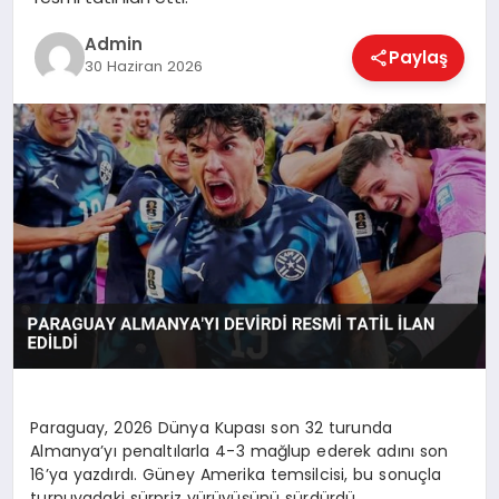
EKONOMI
Admin
Paylaş
30 Haziran 2026
MAGAZIN
SAĞLIK
SPOR
TEKNOLOJI
Paraguay, 2026 Dünya Kupası son 32 turunda
Almanya’yı penaltılarla 4-3 mağlup ederek adını son
16’ya yazdırdı. Güney Amerika temsilcisi, bu sonuçla
turnuvadaki sürpriz yürüyüşünü sürdürdü.