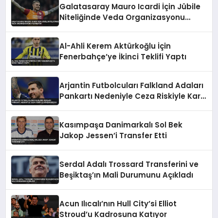
Galatasaray Mauro Icardi İçin Jübile
Niteliğinde Veda Organizasyonu
Planlıyor
Al-Ahli Kerem Aktürkoğlu İçin
Fenerbahçe’ye İkinci Teklifi Yaptı
Arjantin Futbolcuları Falkland Adaları
Pankartı Nedeniyle Ceza Riskiyle Karşı
Karşıya
Kasımpaşa Danimarkalı Sol Bek
Jakop Jessen’i Transfer Etti
Serdal Adalı Trossard Transferini ve
Beşiktaş’ın Mali Durumunu Açıkladı
Acun Ilıcalı’nın Hull City’si Elliot
Stroud’u Kadrosuna Katıyor