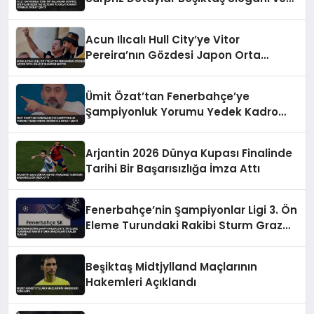
Galatasaray Forması Dikkat Çekti
Acun Ilıcalı Hull City’ye Vitor
Pereira’nın Gözdesi Japon Orta
Sahayı Transfer Ediyor
Ümit Özat’tan Fenerbahçe’ye
Şampiyonluk Yorumu Yedek Kadro
Önerisiyle Dikkat Çekti
Arjantin 2026 Dünya Kupası Finalinde
Tarihi Bir Başarısızlığa İmza Attı
Fenerbahçe’nin Şampiyonlar Ligi 3. Ön
Eleme Turundaki Rakibi Sturm Graz
Hearts Galibi Olacak
Beşiktaş Midtjylland Maçlarının
Hakemleri Açıklandı