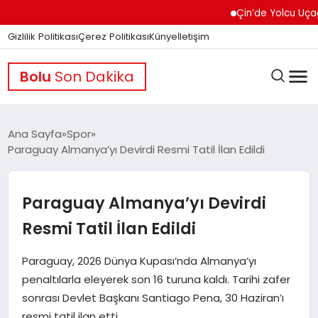
Çin’de Yolcu Uçağında
Gizlilik Politikası
Çerez Politikası
Künye
İletişim
Bolu
Son Dakika
Ana Sayfa
Spor
Paraguay Almanya’yı Devirdi Resmi Tatil İlan Edildi
GÜNDEM
Paraguay Almanya’yı Devirdi
DÜNYA
Resmi Tatil İlan Edildi
Paraguay, 2026 Dünya Kupası’nda Almanya’yı
EĞITIM
penaltılarla eleyerek son 16 turuna kaldı. Tarihi zafer
sonrası Devlet Başkanı Santiago Pena, 30 Haziran’ı
resmi tatil ilan etti.