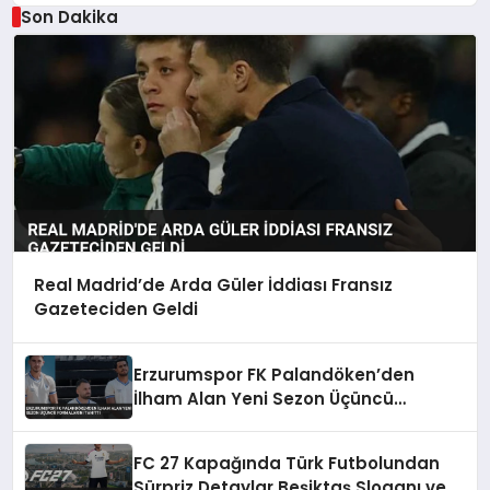
Son Dakika
Real Madrid’de Arda Güler İddiası Fransız
Gazeteciden Geldi
Erzurumspor FK Palandöken’den
İlham Alan Yeni Sezon Üçüncü
Formalarını Tanıttı
FC 27 Kapağında Türk Futbolundan
Sürpriz Detaylar Beşiktaş Sloganı ve