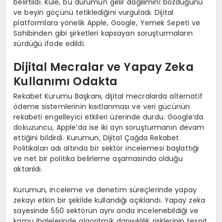
belirtildi. Küle, bu durumun gelir dağılımını bozduğunu
ve beyin göçünü tetiklediğini vurguladı. Dijital
platformlara yönelik Apple, Google, Yemek Sepeti ve
Sahibinden gibi şirketleri kapsayan soruşturmaların
sürdüğü ifade edildi.
Dijital Mecralar ve Yapay Zeka
Kullanımı Odakta
Rekabet Kurumu Başkanı, dijital mecralarda alternatif
ödeme sistemlerinin kısıtlanması ve veri gücünün
rekabeti engelleyici etkileri üzerinde durdu. Google’da
dokuzuncu, Apple’da ise iki ayrı soruşturmanın devam
ettiğini bildirdi. Kurumun, Dijital Çağda Rekabet
Politikaları adı altında bir sektör incelemesi başlattığı
ve net bir politika belirleme aşamasında olduğu
aktarıldı.
Kurumun, inceleme ve denetim süreçlerinde yapay
zekayı etkin bir şekilde kullandığı açıklandı. Yapay zeka
sayesinde 550 sektörün aynı anda incelenebildiği ve
kamu ihalelerinde algoritmik danışıklılık risklerinin tespit