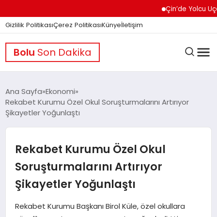
Çin’de Yolcu Uçağında
Gizlilik Politikası
Çerez Politikası
Künye
İletişim
Bolu
Son Dakika
Ana Sayfa
Ekonomi
Rekabet Kurumu Özel Okul Soruşturmalarını Artırıyor
Şikayetler Yoğunlaştı
GÜNDEM
Rekabet Kurumu Özel Okul
DÜNYA
Soruşturmalarını Artırıyor
Şikayetler Yoğunlaştı
EĞITIM
Rekabet Kurumu Başkanı Birol Küle, özel okullara