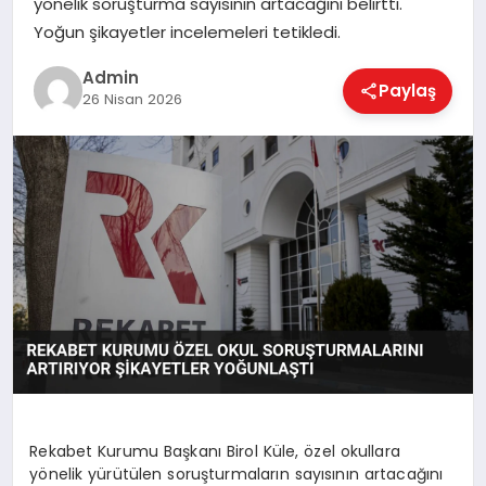
yönelik soruşturma sayısının artacağını belirtti.
EKONOMI
Yoğun şikayetler incelemeleri tetikledi.
Admin
Paylaş
MAGAZIN
26 Nisan 2026
SAĞLIK
SPOR
TEKNOLOJI
Rekabet Kurumu Başkanı Birol Küle, özel okullara
yönelik yürütülen soruşturmaların sayısının artacağını