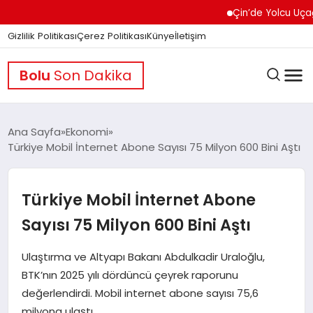
Çin’de Yolcu Uçağında 
Gizlilik Politikası
Çerez Politikası
Künye
İletişim
Bolu
Son Dakika
Ana Sayfa
Ekonomi
Türkiye Mobil İnternet Abone Sayısı 75 Milyon 600 Bini Aştı
GÜNDEM
Türkiye Mobil İnternet Abone
DÜNYA
Sayısı 75 Milyon 600 Bini Aştı
Ulaştırma ve Altyapı Bakanı Abdulkadir Uraloğlu,
EĞITIM
BTK’nın 2025 yılı dördüncü çeyrek raporunu
değerlendirdi. Mobil internet abone sayısı 75,6
milyona ulaştı.