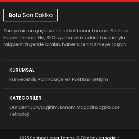
Bolu
Son Dakika
Türkiye’nin en güçlü ve en iddialı haber teması: Seobaz
Haber Teması. Hız, SEO uyumu ve modern tasarımıyla
rakiplerinizi geride bırakın, haber sitenizi zirveye taşıyın.
KURUMSAL
Künye
Gizlilik Politikası
Çerez Politikası
İletişim
KATEGORİLER
Gündem
Dünya
Eğitim
Ekonomi
Magazin
Sağlık
Spor
Teknoloji
2025 Seobaz Haber Teması © Tüm hakları saklıdır.