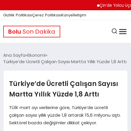
Çin’de Yolcu Uçağında
Gizlilik Politikası
Çerez Politikası
Künye
İletişim
Bolu
Son Dakika
Ana Sayfa
Ekonomi
Türkiye’de Ücretli Çalışan Sayısı Martta Yıllık Yüzde 1,8 Arttı
GÜNDEM
Türkiye’de Ücretli Çalışan Sayısı
DÜNYA
Martta Yıllık Yüzde 1,8 Arttı
TÜİK mart ayı verilerine göre, Türkiye’de ücretli
EĞITIM
çalışan sayısı yıllık yüzde 1,8 artarak 15,6 milyonu aştı.
Sektörel bazda değişimler dikkat çekiyor.