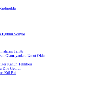
Söndürüldü
a Eğitimi Veriyor
alarını Tanıttı
iyatı Olamayanlara Umut Oldu
ğer Kanun Teklifleri
 Dile Getirdi
rı Kül Etti