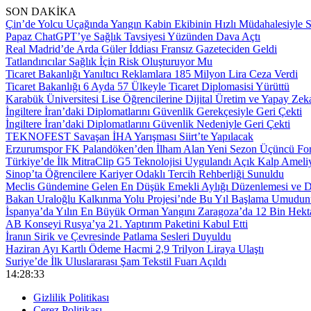
SON DAKİKA
Çin’de Yolcu Uçağında Yangın Kabin Ekibinin Hızlı Müdahalesiyle 
Papaz ChatGPT’ye Sağlık Tavsiyesi Yüzünden Dava Açtı
Real Madrid’de Arda Güler İddiası Fransız Gazeteciden Geldi
Tatlandırıcılar Sağlık İçin Risk Oluşturuyor Mu
Ticaret Bakanlığı Yanıltıcı Reklamlara 185 Milyon Lira Ceza Verdi
Ticaret Bakanlığı 6 Ayda 57 Ülkeyle Ticaret Diplomasisi Yürüttü
Karabük Üniversitesi Lise Öğrencilerine Dijital Üretim ve Yapay Zek
İngiltere İran’daki Diplomatlarını Güvenlik Gerekçesiyle Geri Çekti
İngiltere İran’daki Diplomatlarını Güvenlik Nedeniyle Geri Çekti
TEKNOFEST Savaşan İHA Yarışması Siirt’te Yapılacak
Erzurumspor FK Palandöken’den İlham Alan Yeni Sezon Üçüncü Form
Türkiye’de İlk MitraClip G5 Teknolojisi Uygulandı Açık Kalp Amel
Sinop’ta Öğrencilere Kariyer Odaklı Tercih Rehberliği Sunuldu
Meclis Gündemine Gelen En Düşük Emekli Aylığı Düzenlemesi ve Di
Bakan Uraloğlu Kalkınma Yolu Projesi’nde Bu Yıl Başlama Umudunu
İspanya’da Yılın En Büyük Orman Yangını Zaragoza’da 12 Bin Hekta
AB Konseyi Rusya’ya 21. Yaptırım Paketini Kabul Etti
İranın Sirik ve Çevresinde Patlama Sesleri Duyuldu
Haziran Ayı Kartlı Ödeme Hacmi 2,9 Trilyon Liraya Ulaştı
Suriye’de İlk Uluslararası Şam Tekstil Fuarı Açıldı
14:28:34
Gizlilik Politikası
Çerez Politikası