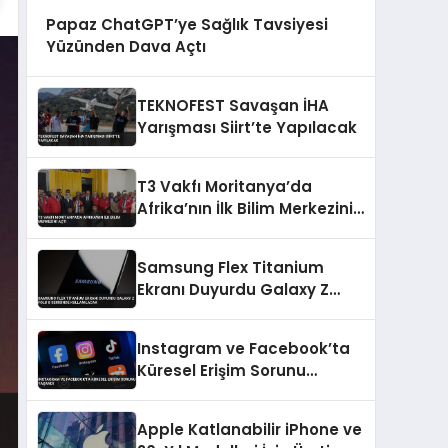
Papaz ChatGPT’ye Sağlık Tavsiyesi
Yüzünden Dava Açtı
TEKNOFEST Savaşan İHA
Yarışması Siirt’te Yapılacak
T3 Vakfı Moritanya’da
Afrika’nın İlk Bilim Merkezini
Açtı
Samsung Flex Titanium
Ekranı Duyurdu Galaxy Z
Fold 8 Serisinde Kullanılacak
Instagram ve Facebook’ta
Küresel Erişim Sorunu
Yaşandı
Apple Katlanabilir iPhone ve