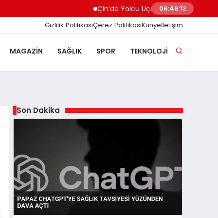
Çin’de Yolcu Uçağında Yangın Kabin Ekibi
06:46:14
Gizlilik Politikası
Çerez Politikası
Künye
İletişim
MAGAZIN
SAĞLIK
SPOR
TEKNOLOJI
Son Dakika