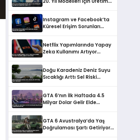
20. Yıl Modelleri İçin Üretim
Hedefini Yükseltti
Instagram ve Facebook’ta
Küresel Erişim Sorunları
Yaşanıyor
Netflix Yapımlarında Yapay
Zeka Kullanımı Artıyor
Finansal Veriler Açıklandı
Doğu Karadeniz Deniz Suyu
Sıcaklığı Arttı Sel Riski
Yükseldi
GTA 6’nın İlk Haftada 4.5
Milyar Dolar Gelir Elde
Etmesi Bekleniyor
GTA 6 Avustralya’da Yaş
Doğrulaması Şartı Getiriyor
Gerçek Kimlik Gerekecek