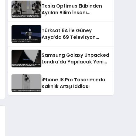
Tesla Optimus Ekibinden
Ayrılan Bilim İnsanı
Avrupa’da İnsansı Robot
Girişimini Başlatıyor
Türksat 6A ile Güney
Asya’da 69 Televizyon
Kanalına Yayın Hizmeti
Veriliyor
Samsung Galaxy Unpacked
Londra’da Yapılacak Yeni
Katlanabilir Cihazlar
Tanıtılacak
iPhone 18 Pro Tasarımında
Kalınlık Artışı İddiası