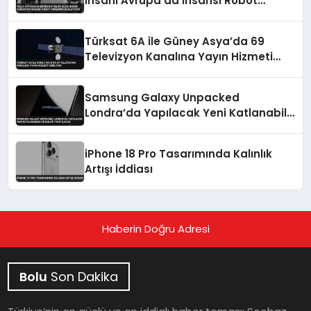
İnsanı Avrupa’da İnsansı Robot
Girişimini Başlatıyor
Türksat 6A ile Güney Asya’da 69
Televizyon Kanalına Yayın Hizmeti
Veriliyor
Samsung Galaxy Unpacked
Londra’da Yapılacak Yeni Katlanabilir
Cihazlar Tanıtılacak
iPhone 18 Pro Tasarımında Kalınlık
Artışı İddiası
Haberin Doğru Adresi
Bolu
Son Dakika