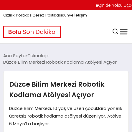
Çin’de Yolcu Uçağında 
Gizlilik Politikası
Çerez Politikası
Künye
İletişim
Bolu
Son Dakika
Ana Sayfa
Teknoloji
Düzce Bilim Merkezi Robotik Kodlama Atölyesi Açıyor
GÜNDEM
Düzce Bilim Merkezi Robotik
DÜNYA
Kodlama Atölyesi Açıyor
Düzce Bilim Merkezi, 10 yaş ve üzeri çocuklara yönelik
EĞITIM
ücretsiz robotik kodlama atölyesi düzenliyor. Atölye
6 Mayıs’ta başlıyor.