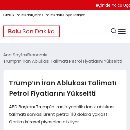
Çin’de Yolcu Uçağında 
Gizlilik Politikası
Çerez Politikası
Künye
İletişim
Bolu
Son Dakika
Ana Sayfa
Ekonomi
Trump’ın İran Ablukası Talimatı Petrol Fiyatlarını Yükseltti
GÜNDEM
Trump’ın İran Ablukası Talimatı
DÜNYA
Petrol Fiyatlarını Yükseltti
ABD Başkanı Trump’ın İran’a yönelik deniz ablukası
EĞITIM
talimatı sonrası Brent petrol 110 dolara yaklaştı.
Gerilim küresel piyasaları etkiliyor.