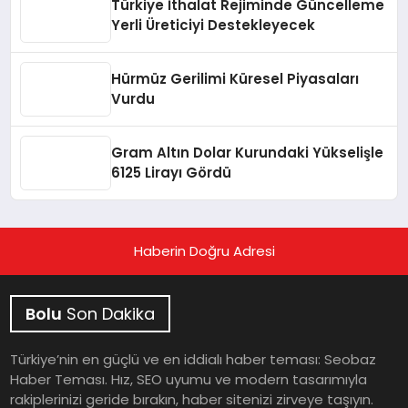
Türkiye İthalat Rejiminde Güncelleme
Yerli Üreticiyi Destekleyecek
Hürmüz Gerilimi Küresel Piyasaları
Vurdu
Gram Altın Dolar Kurundaki Yükselişle
6125 Lirayı Gördü
Haberin Doğru Adresi
Bolu
Son Dakika
Türkiye’nin en güçlü ve en iddialı haber teması: Seobaz
Haber Teması. Hız, SEO uyumu ve modern tasarımıyla
rakiplerinizi geride bırakın, haber sitenizi zirveye taşıyın.