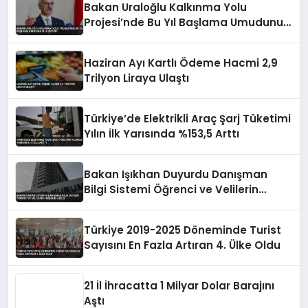
Bakan Uraloğlu Kalkınma Yolu
Projesi’nde Bu Yıl Başlama Umudunu
Dile Getirdi
Haziran Ayı Kartlı Ödeme Hacmi 2,9
Trilyon Liraya Ulaştı
Türkiye’de Elektrikli Araç Şarj Tüketimi
Yılın İlk Yarısında %153,5 Arttı
Bakan Işıkhan Duyurdu Danışman
Bilgi Sistemi Öğrenci ve Velilerin
Erişimine Açıldı
Türkiye 2019-2025 Döneminde Turist
Sayısını En Fazla Artıran 4. Ülke Oldu
21 İl İhracatta 1 Milyar Dolar Barajını
Aştı