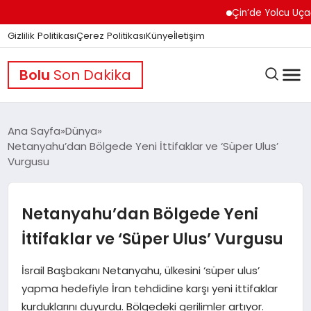
Çin’de Yolcu Uçağında
Gizlilik Politikası
Çerez Politikası
Künye
İletişim
Bolu
Son Dakika
Ana Sayfa
Dünya
Netanyahu’dan Bölgede Yeni İttifaklar ve ‘Süper Ulus’
Vurgusu
GÜNDEM
Netanyahu’dan Bölgede Yeni
DÜNYA
İttifaklar ve ‘Süper Ulus’ Vurgusu
EĞITIM
İsrail Başbakanı Netanyahu, ülkesini ‘süper ulus’
yapma hedefiyle İran tehdidine karşı yeni ittifaklar
kurduklarını duyurdu. Bölgedeki gerilimler artıyor.