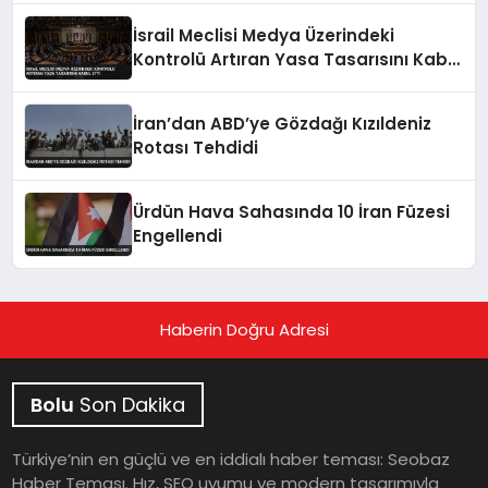
İsrail Meclisi Medya Üzerindeki
Kontrolü Artıran Yasa Tasarısını Kabul
Etti
İran’dan ABD’ye Gözdağı Kızıldeniz
Rotası Tehdidi
Ürdün Hava Sahasında 10 İran Füzesi
Engellendi
Haberin Doğru Adresi
Bolu
Son Dakika
Türkiye’nin en güçlü ve en iddialı haber teması: Seobaz
Haber Teması. Hız, SEO uyumu ve modern tasarımıyla