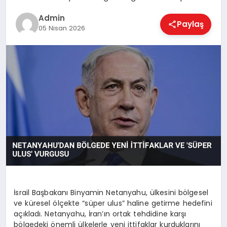
EKONOMI
Admin
Paylaş
05 Nisan 2026
MAGAZIN
SAĞLIK
SPOR
TEKNOLOJI
İsrail Başbakanı Binyamin Netanyahu, ülkesini bölgesel
ve küresel ölçekte “süper ulus” haline getirme hedefini
açıkladı. Netanyahu, İran’ın ortak tehdidine karşı
bölgedeki önemli ülkelerle yeni ittifaklar kurduklarını