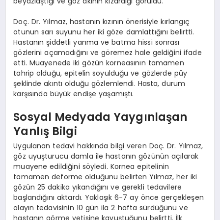
beyazlaştığı ve göz akının kızardığı görüldü.
Doç. Dr. Yılmaz, hastanın kızının önerisiyle kırlangıç
otunun sarı suyunu her iki göze damlattığını belirtti.
Hastanın şiddetli yanma ve batma hissi sonrası
gözlerini açamadığını ve göremez hale geldiğini ifade
etti. Muayenede iki gözün korneasının tamamen
tahrip olduğu, epitelin soyulduğu ve gözlerde püy
şeklinde akıntı olduğu gözlemlendi. Hasta, durum
karşısında büyük endişe yaşamıştı.
Sosyal Medyada Yaygınlaşan
Yanlış Bilgi
Uygulanan tedavi hakkında bilgi veren Doç. Dr. Yılmaz,
göz uyuşturucu damla ile hastanın gözünün açılarak
muayene edildiğini söyledi. Kornea epitelinin
tamamen deforme olduğunu belirten Yılmaz, her iki
gözün 25 dakika yıkandığını ve gerekli tedavilere
başlandığını aktardı. Yaklaşık 6-7 ay önce gerçekleşen
olayın tedavisinin 10 gün ila 2 hafta sürdüğünü ve
hastanın görme yetisine kavuştuğunu belirtti. İlk