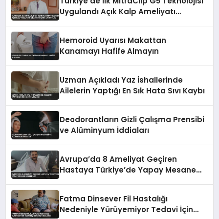
Türkiye’de İlk MitraClip G5 Teknolojisi
Uygulandı Açık Kalp Ameliyatı
Olamayanlara Umut Oldu
Hemoroid Uyarısı Makattan
Kanamayı Hafife Almayın
Uzman Açıkladı Yaz İshallerinde
Ailelerin Yaptığı En Sık Hata Sıvı Kaybı
Deodorantların Gizli Çalışma Prensibi
ve Alüminyum İddiaları
Avrupa’da 8 Ameliyat Geçiren
Hastaya Türkiye’de Yapay Mesane
Nakledildi
Fatma Dinsever Fil Hastalığı
Nedeniyle Yürüyemiyor Tedavi İçin