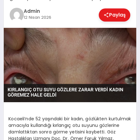
EKONOMI
Admin
Paylaş
12 Nisan 2026
MAGAZIN
SAĞLIK
SPOR
TEKNOLOJI
Kocaeli’nde 52 yaşındaki bir kadın, gözlükten kurtulmak
amacıyla kullandığı kırlangıç otu suyunu gözlerine
damlattıktan sonra görme yetisini kaybetti. Göz
Hastalıkları Uzmanı Doç. Dr. Ömer Faruk Yılmaz,