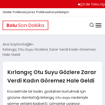
Çin’de Yolcu Uçağında
Gizlilik Politikası
Çerez Politikası
Künye
İletişim
Bolu
Son Dakika
Ana Sayfa
Sağlık
Kırlangıç Otu Suyu Gözlere Zarar Verdi Kadın Göremez
Hale Geldi
GÜNDEM
Kırlangıç Otu Suyu Gözlere Zarar
DÜNYA
Verdi Kadın Göremez Hale Geldi
EĞITIM
Kocaeli’nde bir kadın, gözlükten kurtulmak için
gözüne damlattığı kırlangıç otu suyu nedeniyle
görme yetisini kaybetti. Uzmanlar uyarıyor.