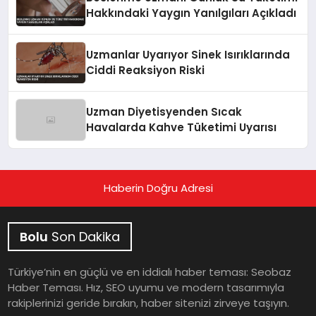
Hakkındaki Yaygın Yanılgıları Açıkladı
Uzmanlar Uyarıyor Sinek Isırıklarında
Ciddi Reaksiyon Riski
Uzman Diyetisyenden Sıcak
Havalarda Kahve Tüketimi Uyarısı
Haberin Doğru Adresi
Bolu
Son Dakika
Türkiye’nin en güçlü ve en iddialı haber teması: Seobaz
Haber Teması. Hız, SEO uyumu ve modern tasarımıyla
rakiplerinizi geride bırakın, haber sitenizi zirveye taşıyın.