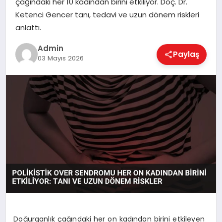
çağındaki her 10 kadından birini etkiliyor. Doç. Dr.
EKONOMI
Ketenci Gencer tanı, tedavi ve uzun dönem riskleri
anlattı.
MAGAZIN
Admin
Paylaş
03 Mayıs 2026
SAĞLIK
SPOR
TEKNOLOJI
Doğurganlık çağındaki her on kadından birini etkileyen