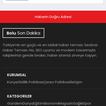
Haberin Doğru Adresi
Bolu
Son Dakika
Türkiye’nin en güçlü ve en iddialı haber teması: Seobaz
Haber Teması. Hız, SEO uyumu ve modern tasarımıyla
rakiplerinizi geride bırakın, haber sitenizi zirveye taşıyın.
KURUMSAL
Künye
Gizlilik Politikası
Çerez Politikası
İletişim
KATEGORİLER
Gündem
Dünya
Eğitim
Ekonomi
Magazin
Sağlık
Spor