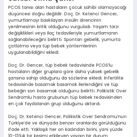
PCOS tanısı alan hastaların çocuk sahibi olamayacağı
düşüncesi doğru değildir. Doç. Dr. Ketenci Gencer,
yumurtlamayı baskılayan insülin direncinin
yenilmesinin kritik olduğunu vurguladı. Yaşam tarzı
değişiklikleri veya ilaç tedavileriyle yumurtlamanın
sağlanabileceğini belirtti. Spontan gebelik, yumurta
çatlatma veya tüp bebek yöntemlerinin
uygulanabildiğini ekledi.
Doç. Dr. Gencer, tüp bebek tedavisinde PCOS’lu
hastaların diğer gruplara göre daha yüksek gebelik
şansına sahip olduğunu da sözlerine ekledi. İnfertilite
tedavisinde basamak basamak ilerlendiğini ve tüp
bebeğin son basamak olduğunu belirtti. Polikistik Over
Sendromlu hasta grubunun tüp bebek tedavisinden
en çok faydalanan grup olduğunu aktardı.
Doç. Dr. Ketenci Gencer, Polikistik Over Sendromu’nun
Türkiye’de ve dünyada benzer oranlarda görüldüğünü
ifade etti. Yaklaşık her on kadından birini, yani yüzde
10-13’lük bir kesimi etkileyen yaygın bir durum