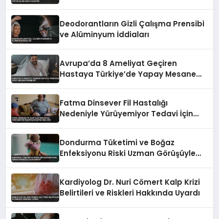
Deodorantların Gizli Çalışma Prensibi
ve Alüminyum İddiaları
Avrupa’da 8 Ameliyat Geçiren
Hastaya Türkiye’de Yapay Mesane
Nakledildi
Fatma Dinsever Fil Hastalığı
Nedeniyle Yürüyemiyor Tedavi İçin
Destek Bekliyor
Dondurma Tüketimi ve Boğaz
Enfeksiyonu Riski Uzman Görüşüyle
Açıklanıyor
Kardiyolog Dr. Nuri Cömert Kalp Krizi
Belirtileri ve Riskleri Hakkında Uyardı