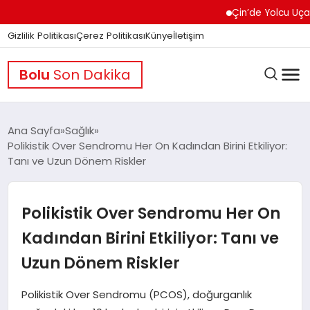
Çin’de Yolcu Uçağında Y
Gizlilik Politikası
Çerez Politikası
Künye
İletişim
Bolu
Son Dakika
Ana Sayfa
Sağlık
Polikistik Over Sendromu Her On Kadından Birini Etkiliyor:
Tanı ve Uzun Dönem Riskler
GÜNDEM
Polikistik Over Sendromu Her On
DÜNYA
Kadından Birini Etkiliyor: Tanı ve
Uzun Dönem Riskler
EĞITIM
Polikistik Over Sendromu (PCOS), doğurganlık