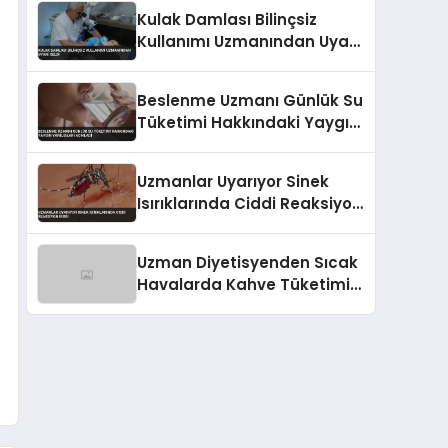
Kulak Damlası Bilinçsiz
Kullanımı Uzmanından Uyarı
Geldi
Beslenme Uzmanı Günlük Su
Tüketimi Hakkındaki Yaygın
Yanılgıları Açıkladı
Uzmanlar Uyarıyor Sinek
Isırıklarında Ciddi Reaksiyon
Riski
Uzman Diyetisyenden Sıcak
Havalarda Kahve Tüketimi
Uyarısı