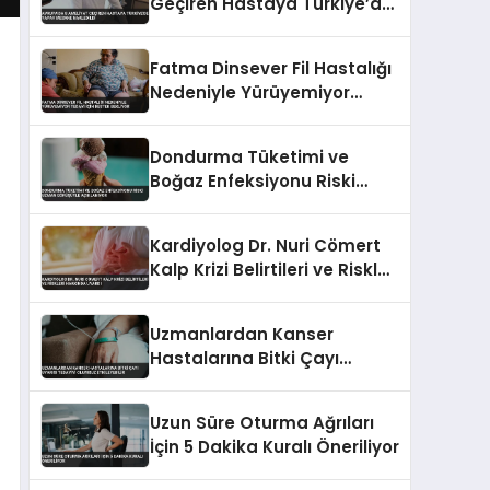
Geçiren Hastaya Türkiye’de
Yapay Mesane Nakledildi
Fatma Dinsever Fil Hastalığı
Nedeniyle Yürüyemiyor
Tedavi İçin Destek Bekliyor
Dondurma Tüketimi ve
Boğaz Enfeksiyonu Riski
Uzman Görüşüyle
Açıklanıyor
Kardiyolog Dr. Nuri Cömert
Kalp Krizi Belirtileri ve Riskleri
Hakkında Uyardı
Uzmanlardan Kanser
Hastalarına Bitki Çayı
Uyarısı Tedaviyi Olumsuz
Etkileyebilir
Uzun Süre Oturma Ağrıları
İçin 5 Dakika Kuralı Öneriliyor