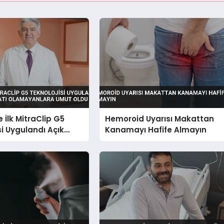
 İlk MitraClip G5
Hemoroid Uyarısı Makattan
si Uygulandı Açık
Kanamayı Hafife Almayın
liyatı Olamayanlara
u