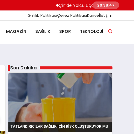
Çin’de Yolcu Uçağında Yangın Kabin Ekibini
20:38:48
Gizlilik Politikası
Çerez Politikası
Künye
İletişim
MAGAZIN
SAĞLIK
SPOR
TEKNOLOJI
Son Dakika