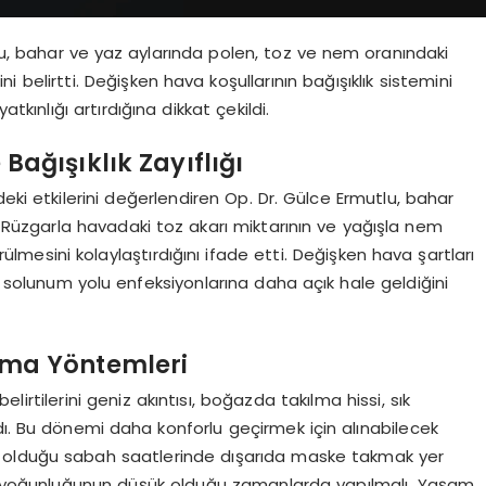
u, bahar ve yaz aylarında polen, toz ve nem oranındaki
ğini belirtti. Değişken hava koşullarının bağışıklık sistemini
kınlığı artırdığına dikkat çekildi.
 Bağışıklık Zayıflığı
eki etkilerini değerlendiren Op. Dr. Gülce Ermutlu, bahar
 Rüzgarla havadaki toz akarı miktarının ve yağışla nem
ülmesini kolaylaştırdığını ifade etti. Değişken hava şartları
 solunum yolu enfeksiyonlarına daha açık hale geldiğini
runma Yöntemleri
elirtilerini geniz akıntısı, boğazda takılma hissi, sık
adı. Bu dönemi daha konforlu geçirmek için alınabilecek
 olduğu sabah saatlerinde dışarıda maske takmak yer
len yoğunluğunun düşük olduğu zamanlarda yapılmalı. Yaşam