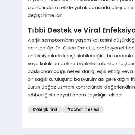
alanlarında, özellikle yatak odasında alerji önle
değiştirilmelidir.
Tıbbi Destek ve Viral Enfeksiy
Alerjik semptomların yaşam kalitesini düşürdüğü
belirten Op. Dr. Gülce Ermutlu, profesyonel tıbbi 
enfeksiyonlarla karıştırılabileceğini, bu nedenl
veya kulaktan dolma bilgilerle kullanılan ilaçla
baskılanamadığı, nefes darlığı eşlik ettiği vey
bir sağlık kuruluşuna başvurulması gerektiğini i
Burun Boğaz uzmanı kontrolünde değerlendirilm
rehberliğinin hayati önem taşıdığını ekledi.
#alerjik rinit
#bahar nezlesi