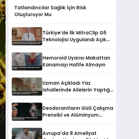
Tatlandırıcılar Sağlık İçin Risk
Oluşturuyor Mu
Türkiye’de İlk MitraClip G5
Teknolojisi Uygulandı Açık
Kalp Ameliyatı
Olamayanlara Umut Oldu
Hemoroid Uyarısı Makattan
Kanamayı Hafife Almayın
Uzman Açıkladı Yaz
İshallerinde Ailelerin Yaptığı
En Sık Hata Sıvı Kaybı
Deodorantların Gizli Çalışma
Prensibi ve Alüminyum
İddiaları
Avrupa’da 8 Ameliyat