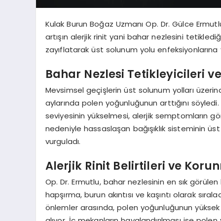
Kulak Burun Boğaz Uzmanı Op. Dr. Gülce Ermutl
artışın alerjik rinit yani bahar nezlesini tetikledi
zayıflatarak üst solunum yolu enfeksiyonlarına yat
Bahar Nezlesi Tetikleyicileri ve
Mevsimsel geçişlerin üst solunum yolları üzerind
aylarında polen yoğunluğunun arttığını söyledi.
seviyesinin yükselmesi, alerjik semptomların gör
nedeniyle hassaslaşan bağışıklık sisteminin üst
vurguladı.
Alerjik Rinit Belirtileri ve Ko
Op. Dr. Ermutlu, bahar nezlesinin en sık görülen b
hapşırma, burun akıntısı ve kaşıntı olarak sıral
önlemler arasında, polen yoğunluğunun yüksek
alıyor. İç mekanların havalandırılması ise po