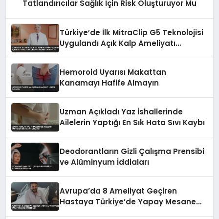
Tatlandırıcılar Sağlık İçin Risk Oluşturuyor Mu
Türkiye’de İlk MitraClip G5 Teknolojisi
Uygulandı Açık Kalp Ameliyatı
Olamayanlara Umut Oldu
Hemoroid Uyarısı Makattan
Kanamayı Hafife Almayın
Uzman Açıkladı Yaz İshallerinde
Ailelerin Yaptığı En Sık Hata Sıvı Kaybı
Deodorantların Gizli Çalışma Prensibi
ve Alüminyum İddiaları
Avrupa’da 8 Ameliyat Geçiren
Hastaya Türkiye’de Yapay Mesane
Nakledildi