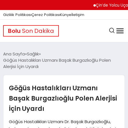
Çin’de Yolcu Uçağında 
Gizlilik Politikası
Çerez Politikası
Künye
İletişim
Bolu
Son Dakika
Ana Sayfa
Sağlık
Göğüs Hastalıkları Uzmanı Başak Burgazlıoğlu Polen
Alerjisi İçin Uyardı
GÜNDEM
Göğüs Hastalıkları Uzmanı
DÜNYA
Başak Burgazlıoğlu Polen Alerjisi
İçin Uyardı
EĞITIM
Göğüs Hastalıkları Uzmanı Dr. Başak Burgazlıoğlu,