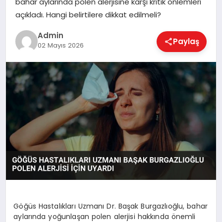
bahar aylarında polen alerjisine karşı kritik önlemleri
EKONOMI
açıkladı. Hangi belirtilere dikkat edilmeli?
Admin
Paylaş
MAGAZIN
02 Mayıs 2026
SAĞLIK
SPOR
TEKNOLOJI
Göğüs Hastalıkları Uzmanı Dr. Başak Burgazlıoğlu, bahar
aylarında yoğunlaşan polen alerjisi hakkında önemli